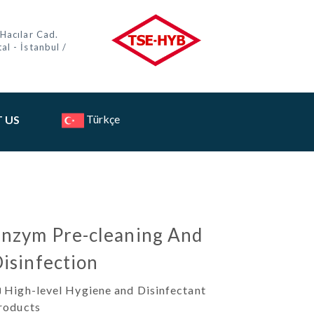
 Hacılar Cad.
al - İstanbul /
Türkçe
 US
nzym Pre-cleaning And
isinfection
High-level Hygiene and Disinfectant
roducts