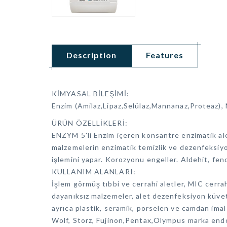
Description
Features
KİMYASAL BİLEŞİMİ:
Enzim (Amilaz,Lipaz,Selülaz,Mannanaz,Proteaz), 
ÜRÜN ÖZELLİKLERİ:
ENZYM 5'li Enzim içeren konsantre enzimatik alet 
malzemelerin enzimatik temizlik ve dezenfeksiyon
işlemini yapar. Korozyonu engeller. Aldehit, fen
KULLANIM ALANLARI:
İşlem görmüş tıbbi ve cerrahi aletler, MIC cerrahi
dayanıksız malzemeler, alet dezenfeksiyon küve
ayrıca plastik, seramik, porselen ve camdan imal
Wolf, Storz, Fujinon,Pentax,Olympus marka endos