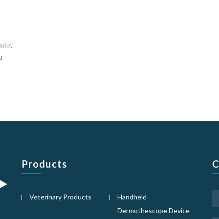
lır.
u
Products
C
Veterinary Products
Handheld
Dermothescope Device