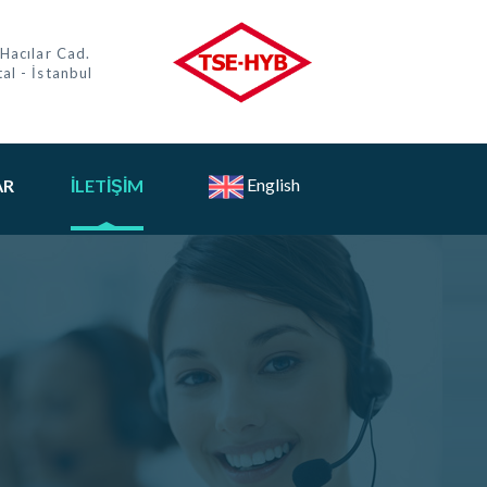
 Hacılar Cad.
al - İstanbul
English
AR
İLETIŞIM