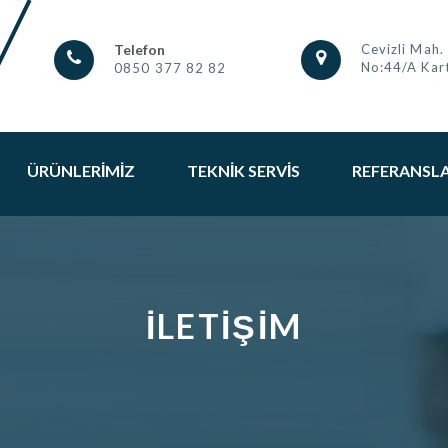
Telefon
Cevizli Mah.
No:44/A Kart
0850 377 82 82
ÜRÜNLERIMIZ
TEKNIK SERVIS
REFERANSL
İLETIŞIM