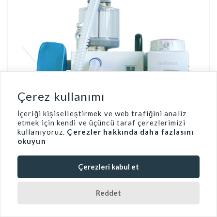
Çerez kullanımı
İçeriği kişiselleştirmek ve web trafiğini analiz
etmek için kendi ve üçüncü taraf çerezlerimizi
kullanıyoruz.
Çerezler hakkında daha fazlasını
okuyun
Çerezleri kabul et
FMD-6D Veteriner Anestezi
Famed
WhatsApp
Sistemi
Reddet
Çevirimiçi
Gözat