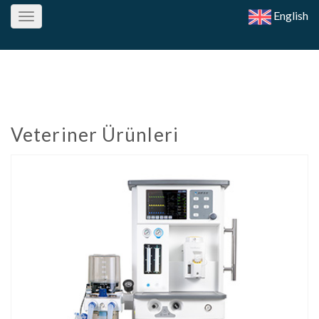
English
Toggle
navigation
Veteriner Ürünleri