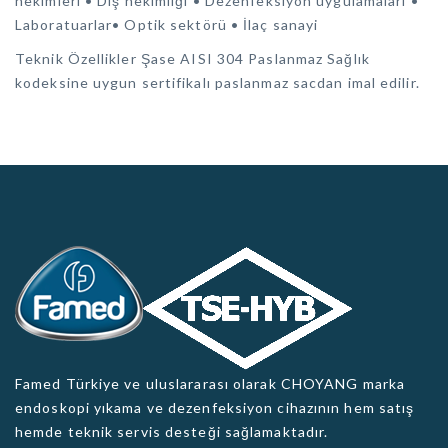
hekimleri • Diş hekimliği • Dezenfeksiyon uygulamaları •
Laboratuarlar• Optik sektörü • İlaç sanayi
Teknik Özellikler Şase AISI 304 Paslanmaz Sağlık
kodeksine uygun sertifikalı paslanmaz sacdan imal edilir.
Famed Türkiye ve uluslararası olarak CHOYANG marka
endoskopi yıkama ve dezenfeksiyon cihazının hem satış
hemde teknik servis desteği sağlamaktadır.