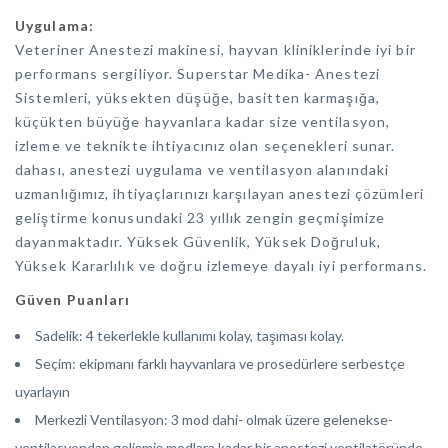
Uygulama:
Veteriner Anestezi makinesi, hayvan kliniklerinde iyi bir
performans sergiliyor. Superstar Medika- Anestezi
Sistemleri, yüksekten düşüğe, basitten karmaşığa,
küçükten büyüğe hayvanlara kadar size ventilasyon,
izleme ve teknikte ihtiyacınız olan seçenekleri sunar.
dahası, anestezi uygulama ve ventilasyon alanındaki
uzmanlığımız, ihtiyaçlarınızı karşılayan anestezi çözümleri
geliştirme konusundaki 23 yıllık zengin geçmişimize
dayanmaktadır. Yüksek Güvenlik, Yüksek Doğruluk,
Yüksek Kararlılık ve doğru izlemeye dayalı iyi performans.
Güven Puanları
Sadelik: 4 tekerlekle kullanımı kolay, taşıması kolay.
Seçim: ekipmanı farklı hayvanlara ve prosedürlere serbestçe
uyarlayın
Merkezli Ventilasyon: 3 mod dahi- olmak üzere gelenekse-
ventilasyondan gelişmiş modlara kadar bir anestezi ventilatöründe