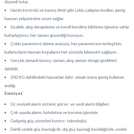
düzenli tutar.
Hacim kontrolü ve basınç limiti gibi çoklu çalışma modları, geniş
hayvan yelpazesine uyum sağlar.
Sıcaklık, akış dengeleme ve kendi kendine kilitleme işlevine sahip
buharlaştırıcı, her zaman güvenliği koruyun.
Çoklu parametre izleme arayüzü, her parametreyi netleştirin,
kullanıcıların hayvan koşullarını her yönüyle bilmesini sağlayın;
Gerçek zamanlı basınç-zaman, akış-zaman döngü grafikleri
dahildir.
200 KG dahilindeki hayvanlar dahi- olmak üzere geniş kullanım
aralığı.
Emniyet
Üç seviyeli alarm sistemi, görse- ve sesli alarm bilgileri.
Çok sayıda alarm, hatırlatma ve koruma işleviyle.
Gelişmiş güç yönetimi kontro- teknolojisi.
Dahili yedek güç kaynağı ile, dış güç kaynağı kesildiğinde, yedek