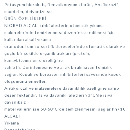
Potasyum hidroksit, Benzalkonyum klorür , Antikorozif
maddeler, deiyonize su
ÜRÜN ÖZELLİKLERİ:
BIORAD ALCALİ tıbbi aletlerin otomatik yıkama
makinelerinde temizlenmesi,dezenfekte edilmesi için
kullanılan alkali yıkama
ürünüdür.Tüm su sertlik derecelerinde otomatik olarak ve
güçlü bir şekilde organik atıkları (protein,
kan..vb)temizleme özelliğine
sahiptir. Derinlemesine ve artık bırakmayan temizlik
sağlar. Köpük ve korozyon inhibitörleri sayesinde köpük
oluşumunu engeller.
Antikorozif ve malzemelere dayanıklılık özelliğine sahip
dezenfektandır. Isıya dayanıklı aletleri 93°C'de ısıya
dayanıksız
materyallerin ise 50-60°C'de temizlenmesini sağlar.Ph>10
ALCALİ
Yıkama
Dezenfeksiyon