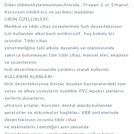
Didecyldimethylammoniumchloride , Propan-2-ol, Ethanol,
Korozyon inhibitörü ve yardımcı maddeler
ÜRÜN ÖZELLİKLERİ:
Medikal ve tıbbi cihaz yüzeylerinde hızlı dezenfeksiyon
için kullanılan alkol bazlı antikorozif , hoş kokulu bir
üründür. Tıbbi cihaz
yönetmeliğine tabi alkole dayanıklı ve ıslanmasında
sakınca bulunmayan tüm tıbbi cihaz, manuel alet, ekipman
ve yüzeylerinin
hızlı dezenfeksiyonunda yardımcı olarak kullanılır.
KULLANIM ALANLARI:
Hızlı dezenfeksiyona ihtiyaç duyulan hastanelerdeki tüm
yatay ve dikey yüzeylerin özellikle PVC/epoksi alanların,
yerlerin,duvarların,
ultrason proplar, küvözler, dental alanda kullanılan
aeratörler ve mikromotor başlıkları, KBB ünitelerinde
dezenfeksiyon zorunlu tıbbi cihaz
ve makinelerin temizliğini aynı zamanda
dezenfeksiyonunu, ameliyathanelerin, yoğun bakım