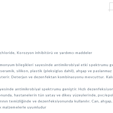
loride, Korozyon inhibitörü ve yardımcı maddeler
onyum bileşikleri sayesinde antimikrobiyal etki spektrumu gen
 seramik, silikon, plastik (pleksiglas dahil), ahşap ve paslanma
gösterir. Deterjan ve dezenfektan kombinasyonu mevcuttur. Kalı
yesinde antimikrobiyal spektrumu geniştir. Hızlı dezenfeksiyon
onunda, hastanelerin tün yatay ve dikey yüzeylerinde, pvc/epok
ının temizliğinde ve dezenfeksiyonunda kullanılır. Can, ahşap, 
ik malzemelerle uyumludur