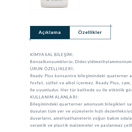
Açıklama
Özellikler
KİMYASAL BİLEŞİM;
Benzalkonyumklorür, Didecyldimethylammoniumch
ÜRÜN ÖZELLİKLERİ;
Ready Plus konsantre bileşimindeki quaterner am
fosfat, sülfat ve alkol içermez. Ready Plus, cam,
ile uyumludur. Her tür kalitede su ile etkinlik 
KULLANIM ALANLARI:
Bileşimindeki quarterner amonyum bileşikleri sa
duyulan tüm yer ve yüzeylerin hızlı dezenfeksiy
duvarların, ameliyathanelerin yoğun bakım odalar
seramik ve plastik malzemeler ve paslanmaz çel