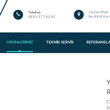
Telefon
Cevizli Mah.
No:44/A Kart
0850 377 82 82
ÜRÜNLERIMIZ
TEKNIK SERVIS
REFERANSL
Y
R
Ü