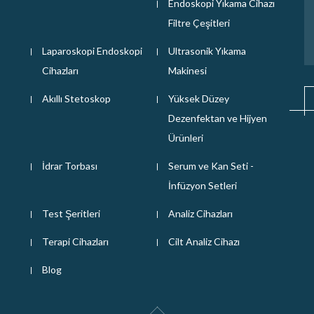
Endoskopi Yıkama Cihazı
i
Filtre Çeşitleri
Laparoskopi Endoskopi
Ultrasonik Yıkama
Cihazları
Makinesi
Akıllı Stetoskop
Yüksek Düzey
Dezenfektan ve Hijyen
Ürünleri
İdrar Torbası
Serum ve Kan Seti -
İnfüzyon Setleri
Test Şeritleri
Analiz Cihazları
Terapi Cihazları
Cilt Analiz Cihazı
Blog