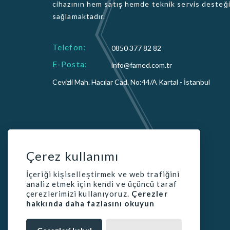
cihazının hem satış hemde teknik servis desteğ
sağlamaktadır.
Telefon:
0850 377 82 82
E-Posta:
info@famed.com.tr
Cevizli Mah. Hacılar Cad. No:44/A Kartal - İstanbul
Çerez kullanımı
İçeriği kişiselleştirmek ve web trafiğini
analiz etmek için kendi ve üçüncü taraf
çerezlerimizi kullanıyoruz.
Çerezler
hakkında daha fazlasını okuyun