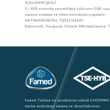
KULLANIM ŞEKLİ
1 / 400 oranında seyreltilmiş solüsyon (10lt su
yüzeye ovalama ve silme metoduyla uygulanır.
ANTİMİKROBİYAL ÖZELLİKLERİ:
Bakterisid , Fungusid, Virüsid, Mikobakterisid, 
Famed Türkiye ve uluslararası olarak CHOYANG
marka endoskopi yıkama ve dezenfeksiyon