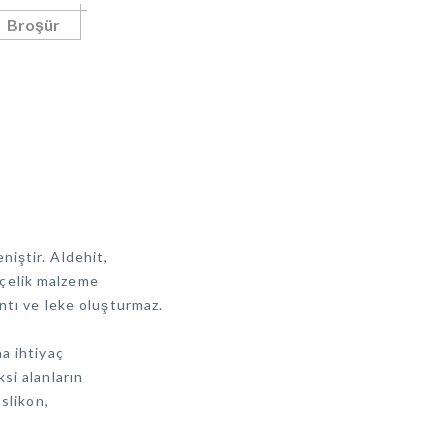
Broşür
iştir. Aldehit,
z çelik malzeme
ntı ve leke oluşturmaz.
a ihtiyaç
si alanların
slikon,