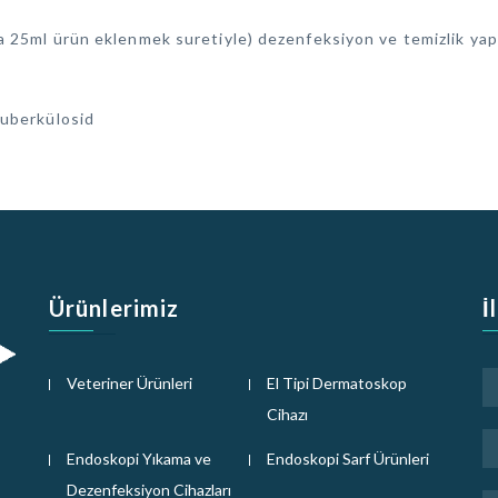
ya 25ml ürün eklenmek suretiyle) dezenfeksiyon ve temizlik yap
Tuberkülosid
Ürünlerimiz
İ
Veteriner Ürünleri
El Tipi Dermatoskop
Cihazı
Endoskopi Yıkama ve
Endoskopi Sarf Ürünleri
Dezenfeksiyon Cihazları