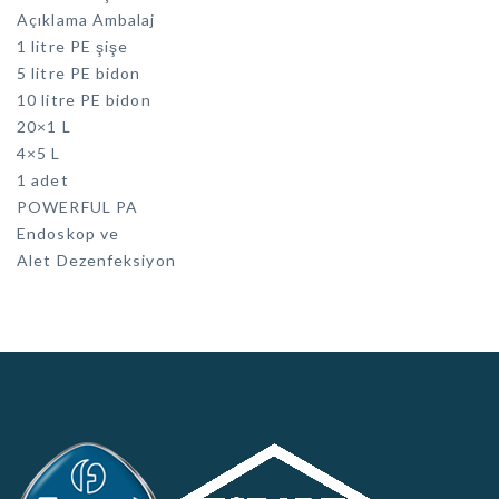
Açıklama Ambalaj
1 litre PE şişe
5 litre PE bidon
10 litre PE bidon
20×1 L
4×5 L
1 adet
POWERFUL PA
Endoskop ve
Alet Dezenfeksiyon