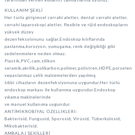
KULLANIM ŞEKLİ
Her türlü girişimsel cerrahi aletler, dental cerrahi aletler,
cerrahi laparoskopi aletler, flexible ve rijid endoskopların
yüksek düzey
dezenfeksyionunu sağlar.Endoskop kılıflarında
paslanma,korozyon, yumuşama, renk değişikliği gibi
zedelenmelere neden olmaz.
Plastik,PVC,cam,silikon
seramik,akrilik,polikarbon,polimer,polistren,HDPE,porselen
vepaslanmaz çelik malzemelerden yapılmış
tıbbi cihazların dezenfeksiyonuna uygundur.Her türlü
endoskop markası ile kullanıma uygundur.Endoskop
yıkama makinelerinde
ve manuel kullanıma uygundur.
ANTİMİKROBİYAL ÖZELLİKLERİ:
Bakterisid, Fungusid, Sporosid, Virüsid, Tüberkülosid,
Mikobakterisid.
AMBALAJ ŞEKİLLERİ