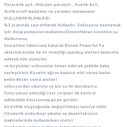
Perasetik asit, Hidrojen peroksit , Asetik Asit,
Antikorozif maddeler ve yardımcı malzemeler
KULLANIM ALANLARI:
%3 oranında seyreltilerek kullanılır. Solüsyonu hazırlamak
için dozaj pompasını kullanınız.Dezenfektan küvetine su
doldurunuz.
Seyreltme tablosuna bakarak Biorad Powerful Pa
ekleyiniz.Enzim ile ön temizliği yapılmış aletleri demonte
ederek,tüm yüzeyleri
ve boşlukları solüsyonla temas edecek şekilde kaba
yerleştiriniz.Küvetin ağzını kapatıp etki süresi kadar
bekledikten sonra aletleri
solüsyondan çıkarınız ve bol su ile durulayınız.
Solüsyonun etkinliği test stripleri ile kontrol
edilmelidir.Solüsyonda gözle görülür
bir kirlilik oluştuğunda değiştirilmesi tavsiye edilir.
Otomatik endoskopi yıkama ve dezenfeksiyon
makinelerinde kullanılırken üretici
tarafından verilen kullanıcı talimatlarına uyunuz.